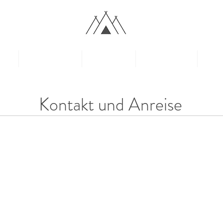
GPLATZ
FELBER
lan
Gut zu wissen
Fotogalerie
Ausflugstipps
Preis
Kontakt und Anreise